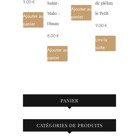
9,00
€
Saint-
de plélan
Ajouter au
Malo –
le Petit
Ajouter au
panier
Dinan
panier
9,00
€
8,00
€
Lire la
suite
Ajouter au
panier
PANIER
CATÉGORIES DE PRODUITS