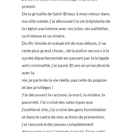
prévoir.
De la grisaille de Saint-Brieuc à mon retour dans
ma ville natale, j’ai découvert la vie trépidante de
la région parisienne avec ses joies, ses paillettes,
sa tristesse et sa misère.
Du flic timide et maladroit de mes débuts, il ne
reste plus grand chose… de la police secours à la
sureté départementale en passant par la brigade
anti criminalité, j’ai passé 30 ans en prise directe
avec la
vie, je parle de la vie réelle, pas celle du pognon
et des privilèges !
J’ai découvert le racisme, la mort, la misère, la
pauvreté. J’ai croisé des sales types que
j’oublierai vite, j’ai croisé des gens formidables
et dans le cadre de mes actions de prévention,
j’ai rencontré des jeunes complètement
désoeuvrés à qui j’ai tendu la main. Dans cette