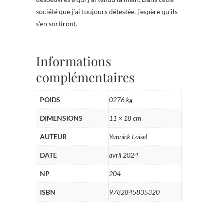
société que j’ai toujours détestée, j’espère qu’ils
s’en sortiront.
Informations
complémentaires
POIDS
0276 kg
DIMENSIONS
11 × 18 cm
AUTEUR
Yannick Loisel
DATE
avril 2024
NP
204
ISBN
9782845835320