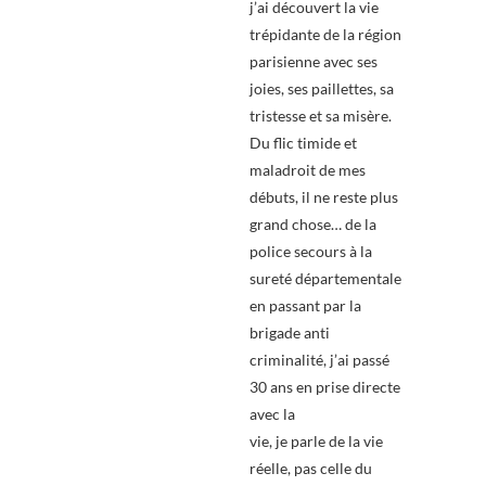
j’ai découvert la vie
trépidante de la région
parisienne avec ses
joies, ses paillettes, sa
tristesse et sa misère.
Du flic timide et
maladroit de mes
débuts, il ne reste plus
grand chose… de la
police secours à la
sureté départementale
en passant par la
brigade anti
criminalité, j’ai passé
30 ans en prise directe
avec la
vie, je parle de la vie
réelle, pas celle du