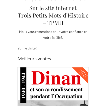
Sur le site internet
Trois Petits Mots d’Histoire
– TPMH
Nous vous remercions pour votre confiance et
votre fidélité.
Bonne visite !
Meilleurs ventes
O
U
T
O
F
T
O
C
S
K