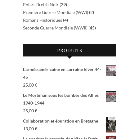
Polars Breizh Noir
(29)
Première Guerre Mondiale (WWI)
(2)
Romans Historiques
(4)
Seconde Guerre Mondiale (WWII)
(45)
PRODUITS
L'armée américaine en Lorraine hiver 44-
45
25,00
€
Le Morbihan sous les bombes des Alliés
1940-1944
25,00
€
Collaboration et épuration en Bretagne
13,00
€
Le quadruple assassin de plélan le Petit