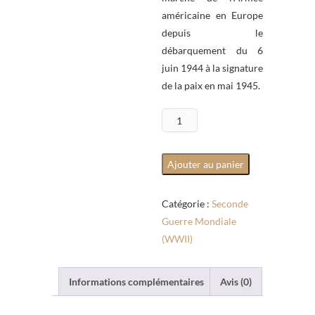
américaine en Europe
depuis le
débarquement du 6
juin 1944 à la signature
de la paix en mai 1945.
quantité
de
Le
Ajouter au panier
Morbihan
sous
Catégorie :
Seconde
les
Guerre Mondiale
bombes
(WWII)
des
Alliés
1940-
Informations complémentaires
Avis (0)
1944