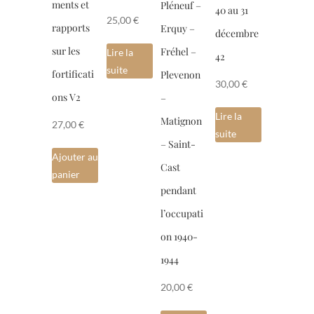
ments et
Pléneuf –
40 au 31
25,00
€
rapports
Erquy –
décembre
sur les
Fréhel –
Lire la
42
suite
fortificati
Plevenon
30,00
€
ons V2
–
Lire la
Matignon
27,00
€
suite
– Saint-
Ajouter au
Cast
panier
pendant
l’occupati
on 1940-
1944
20,00
€