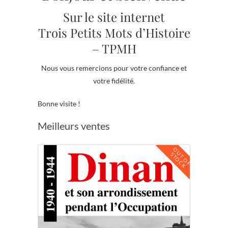
Sur le site internet
Trois Petits Mots d’Histoire
– TPMH
Nous vous remercions pour votre confiance et
votre fidélité.
Bonne visite !
Meilleurs ventes
O
U
T
O
F
T
O
C
S
K