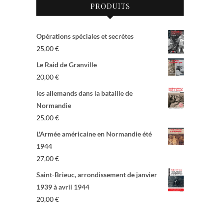
PRODUITS
Opérations spéciales et secrètes
25,00
€
Le Raid de Granville
20,00
€
les allemands dans la bataille de
Normandie
25,00
€
L'Armée américaine en Normandie été
1944
27,00
€
Saint-Brieuc, arrondissement de janvier
1939 à avril 1944
20,00
€